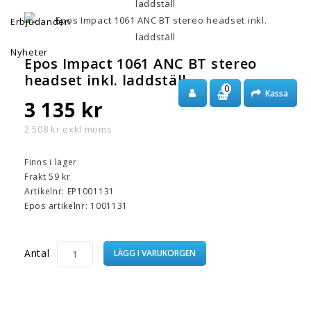
Erbjudanden
Nyheter
Epos Impact 1061 ANC BT stereo
headset inkl. laddställ
0
Kassa
3 135 kr
2 508 kr exkl moms
Finns i lager
Frakt 59 kr
Artikelnr: EP1001131
Epos
artikelnr: 1001131
Antal
LÄGG I VARUKORGEN