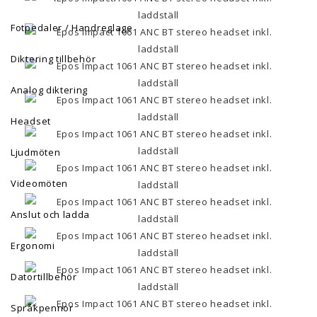
Fotpedaler / Handreglage
Diktering tillbehör
Analog diktering
Headset
Ljudmöten
Videomöten
Anslut och ladda
Ergonomi
Datortillbehör
Språkpennor