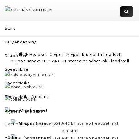
Start
Taligenkänning
Hem
Headset
Epos
Epos bluetooth headset
Diktafoner
Epos Impact 1061 ANC BT stereo headset inkl. laddställ
SpeechLive
SpeechMike
SpeechMike Ambient
SpeechOne headset
Handhållna mikrofoner
Hörlurar (sekreterare)