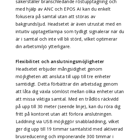
säkerställer branschledande röstupptagning och
med hjälp av ANC och EPOS AI kan du enkelt
fokusera på samtal utan att störas av
bakgrundsljud. Headsetet är även utrustat med en
intuitiv upptagetlampa som tydligt signalerar när du
är i samtal och inte vill bli störd, vilket optimerar
din arbetsmiljö ytterligare.
Flexibilitet och anslutningsmöjligheter
Headsetet erbjuder mångsidighet genom
möjligheten att ansluta till upp till tre enheter
samtidigt. Detta förbättrar din arbetsdag genom
att låta dig växla sömlöst mellan olika enheter utan
att missa viktiga samtal. Med en trådlös räckvidd
på upp till 30 meter (seende linje), kan du röra dig
fritt på kontoret utan att förlora anslutningen.
Laddning via USB möjliggör snabbladdning, vilket
ger dig upp till 19 timmar samtalstid med aktiverad
brusreducering och imponerande 300 timmar i