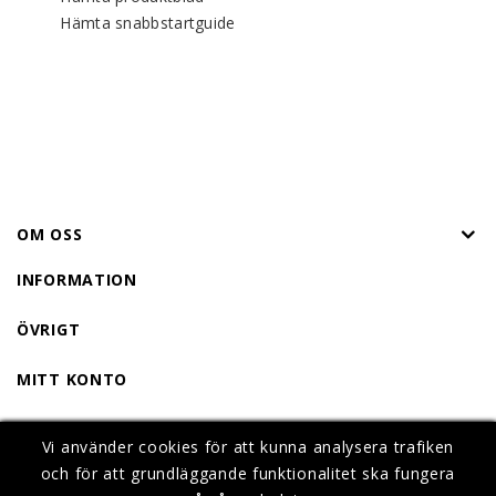
Hämta snabbstartguide
OM OSS
INFORMATION
ÖVRIGT
MITT KONTO
KONTAKTA OSS
Vi använder cookies för att kunna analysera trafiken
Vi använder cookies för att kunna analysera trafiken
Vi använder cookies för att kunna analysera trafiken
och för att grundläggande funktionalitet ska fungera
och för att grundläggande funktionalitet ska fungera
och för att grundläggande funktionalitet ska fungera